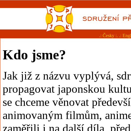
.: Česky :.
.: Engl
Kdo jsme?
Jak již z názvu vyplývá, sd
propagovat japonskou kult
se chceme věnovat předevš
animovaným filmům, anime.
zaměřili i na další díla, př